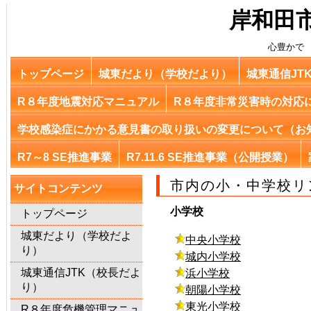
岸和田
心豊かで
トップページ
城東だより（学校だより）
城東通信JT
R８年度地震対応マニュアル
R８年度非常災害時の対応
学校感染症にかかる意見書の取り扱いの変更について（お
R7～8 SE推進事業
R7.11.6 SE推進事業（公開授業）
市内の小・中学校リ
サイトコンテンツ
小学校
トップページ
城東だより（学校だよ
中央小学校
り）
城内小学校
城東通信JTK（校長だよ
浜小学校
り）
朝陽小学校
東光小学校
R８年度危機管理マニュ