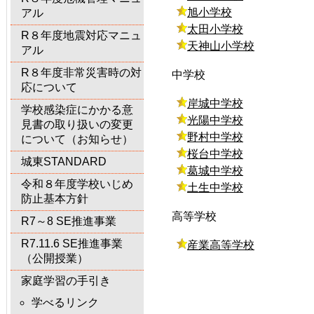
旭小学校
アル
太田小学校
R８年度地震対応マニュ
天神山小学校
アル
R８年度非常災害時の対
中学校
応について
岸城中学校
学校感染症にかかる意
光陽中学校
見書の取り扱いの変更
野村中学校
について（お知らせ）
桜台中学校
城東STANDARD
葛城中学校
令和８年度学校いじめ
土生中学校
防止基本方針
高等学校
R7～8 SE推進事業
R7.11.6 SE推進事業
産業高等学校
（公開授業）
家庭学習の手引き
学べるリンク