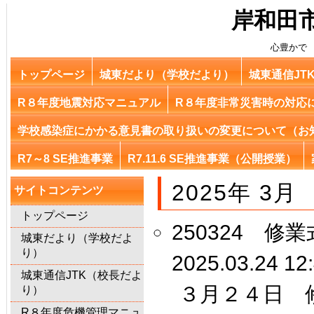
岸和田
心豊かで
トップページ
城東だより（学校だより）
城東通信JT
R８年度地震対応マニュアル
R８年度非常災害時の対応
学校感染症にかかる意見書の取り扱いの変更について（お
R7～8 SE推進事業
R7.11.6 SE推進事業（公開授業）
2025年 3月
サイトコンテンツ
トップページ
250324 修業
城東だより（学校だよ
り）
2025.03.24 12
城東通信JTK（校長だよ
３月２４日 
り）
R８年度危機管理マニュ