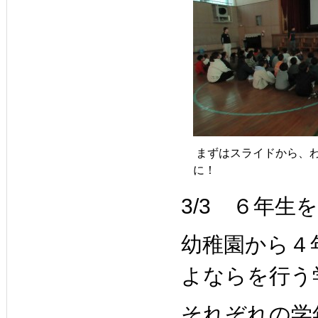
まずはスライドから、
に！
3/3 ６年生
幼稚園から４
よならを行う
それぞれの学