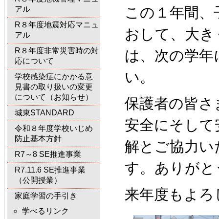
この１年間、
アル
R８年度地震対応マニュ
おして、大き
アル
R８年度非常災害時の対
は、次の学年
応について
い。
学校感染症にかかる意
見書の取り扱いの変更
について（お知らせ）
保護者の皆さ
城東STANDARD
安全にそして
令和８年度学校いじめ
防止基本方針
解とご協力い
R7～8 SE推進事業
す。ありがと
R7.11.6 SE推進事業
（公開授業）
来年度もよろ
家庭学習の手引き
学べるリンク