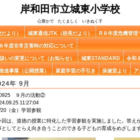
岸和田市立城東小学校
心豊かで たくましく いきぬく子
校だより）
城東通信JTK（校長だより）
R８年度危機管理
８年度非常災害時の対応について
扱いの変更について（お知らせ）
城東STANDARD
令和
6 SE推進事業（公開授業）
家庭学習の手引き
保健室より
ア
024年 9月
40925 ９月の活動②
24.09.25 11:27:04
9/20（金）学習参観
今回は、道徳の授業に特化した学習参観を実施しました。答え
事としてとらえ向き合うことのできる子どもの育成をめざしま