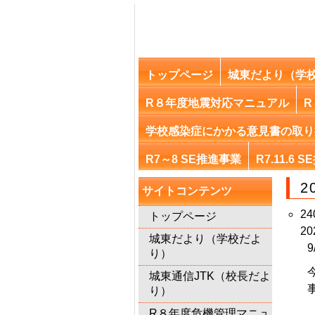
トップページ
城東だより（学
R８年度地震対応マニュアル
R
学校感染症にかかる意見書の取り
R7～8 SE推進事業
R7.11.
2
サイトコンテンツ
2
トップページ
20
城東だより（学校だよ
り）
城東通信JTK（校長だよ
り）
R８年度危機管理マニュ