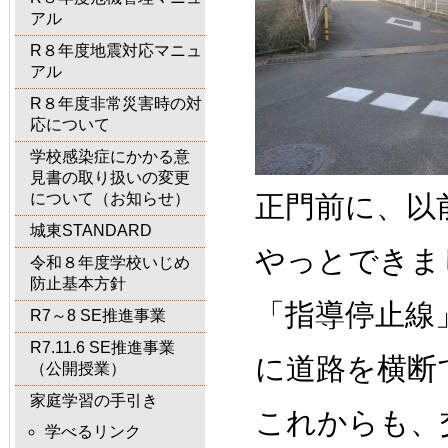
アル
R８年度地震対応マニュ
アル
R８年度非常災害時の対
応について
学校感染症にかかる意
見書の取り扱いの変更
について（お知らせ）
正門前に、以
城東STANDARD
やっとできま
令和８年度学校いじめ
防止基本方針
「指導停止線
R7～8 SE推進事業
R7.11.6 SE推進事業
に道路を横断
（公開授業）
家庭学習の手引き
これからも、
学べるリンク