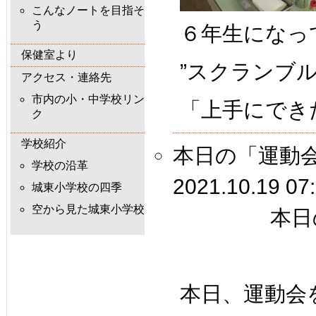
こんなノートを目指そ
う
６年生になっ
保健室より
”スクランブ
アクセス・連絡先
市内の小・中学校リン
「上手にでき
ク
学校紹介
本日の「運動
学校の沿革
2021.10.19 07
城東小学校の四季
空から見た城東小学校
本日
本日、運動会