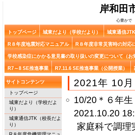
岸和田
心豊かで
トップページ
城東だより（学校だより）
城東通信JT
R８年度地震対応マニュアル
R８年度非常災害時の対応
学校感染症にかかる意見書の取り扱いの変更について（お
R7～8 SE推進事業
R7.11.6 SE推進事業（公開授業）
2021年 10月
サイトコンテンツ
トップページ
10/20＊６年
城東だより（学校だよ
り）
2021.10.20 18
城東通信JTK（校長だよ
家庭科で調理
り）
R８年度危機管理マニュ