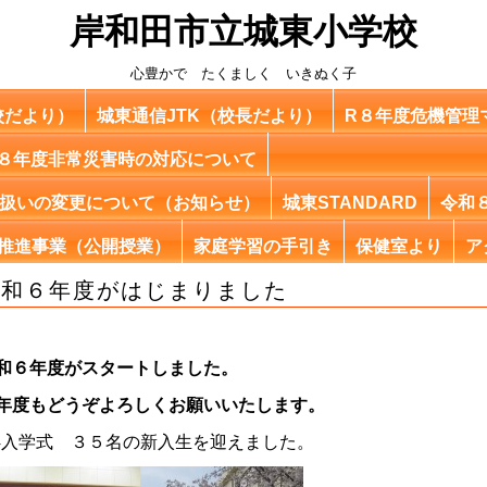
岸和田市立城東小学校
心豊かで たくましく いきぬく子
校だより）
城東通信JTK（校長だより）
R８年度危機管理
８年度非常災害時の対応について
扱いの変更について（お知らせ）
城東STANDARD
令和
6 SE推進事業（公開授業）
家庭学習の手引き
保健室より
ア
令和６年度がはじまりました
和６年度がスタートしました。
年度もどうぞよろしくお願いいたします。
/4入学式 ３５名の新入生を迎えました。