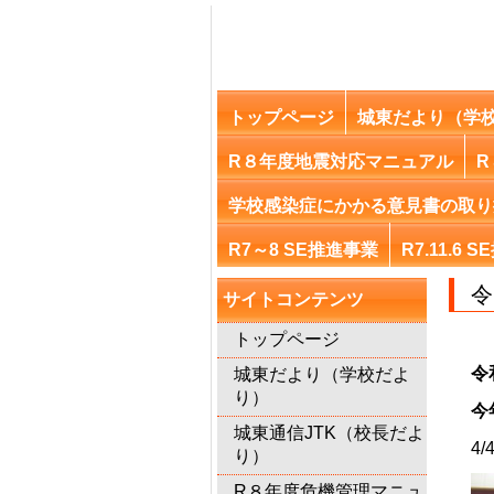
トップページ
城東だより（学
R８年度地震対応マニュアル
R
学校感染症にかかる意見書の取り
R7～8 SE推進事業
R7.11.
サイトコンテンツ
トップページ
令
城東だより（学校だよ
り）
今
城東通信JTK（校長だよ
4
り）
R８年度危機管理マニュ