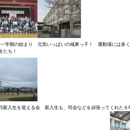
/8一学期の始まり 元気いっぱいの城東っ子！ 運動場には多
生たち！
/15新入生を迎える会 新入生も、司会などを頑張ってくれた