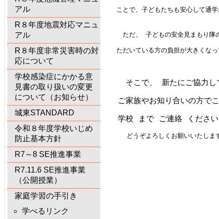
アル
　ことで、子どもたちも安心して
通学
R８年度地震対応マニュ
アル
　　ただ
、 子どもの安全見まもり隊
R８年度非常災害時の対
　ただいている
方の負担が大きくなっ
応について
学校感染症にかかる意
　　そこで、 新たにご協力し
見書の取り扱いの変更
について（お知らせ）
　ご家族やお知り合いの方でこ
城東STANDARD
　学校 まで ご連絡 ください
令和８年度学校いじめ
どうぞよろしくお願いいたしま
防止基本方針
R7～8 SE推進事業
R7.11.6 SE推進事業
（公開授業）
家庭学習の手引き
学べるリンク