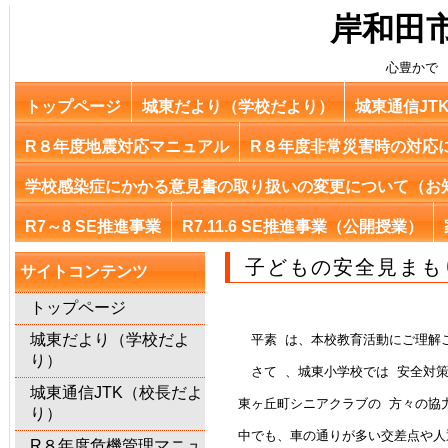
岸和田
心豊かで
トップページ
城東だより（学校だより）
城東通信JT
R８年度地震対応マニュアル
R８年度非常災害時の対応
学校感染症にかかる意見書の取り扱いの変更について（お
R7～8 SE推進事業
R7.11.6 SE推進事業（公開授業）
子どもの安全見まも
サイトコンテンツ
トップページ
城東だより（学校だよ
平素 は、本校教育活動にご理解ご
り）
　　さて 、城東小学校では 安全対
城東通信JTK（校長だよ
　東ヶ丘町
シニアクラブの 方々の協力
り）
　中でも、車の通りが多い
交差点や人
R８年度危機管理マニュ