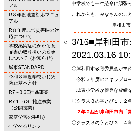
中学校でも一生懸命に頑張
アル
これからも、みなさんのこ
R８年度地震対応マニュ
アル
 　　　　　　　　岸和田
R８年度非常災害時の対
応について
3/16■岸和
学校感染症にかかる意
見書の取り扱いの変更
2021.03.16 10
について（お知らせ）
城東STANDARD
〇岸和田市教育委員会が主
令和８年度学校いじめ
　令和２年度のスキップロ
防止基本方針
　城東小学校が優秀な成績
R7～8 SE推進事業
〇クラス８の字とび１．２
R7.11.6 SE推進事業
（公開授業）
　２年２組が岸和田市内「
家庭学習の手引き
〇クラス８の字とび３．４
学べるリンク