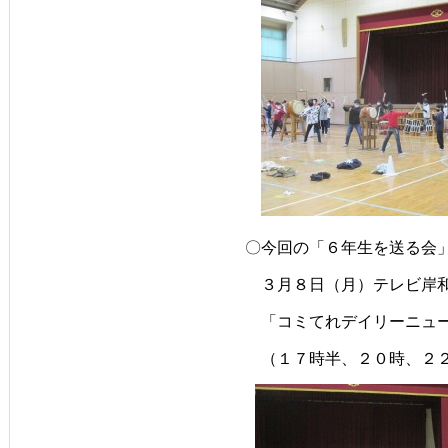
〇今回の「６年生を送る会
　３月８日（月）
テレビ岸
　「コミてれデイリーニュ
　（１７時半、２０時、２