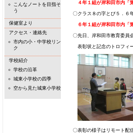
　４年１組が岸和田市内「
こんなノートを目指そ
う
〇クラス８の字とび５．６
保健室より
　６年１組が岸和田市内「
アクセス・連絡先
〇先日、岸和田市教育委員
市内の小・中学校リン
　表彰状と記念のトロフィ
ク
学校紹介
学校の沿革
城東小学校の四季
空から見た城東小学校
〇表彰の様子はリモート配