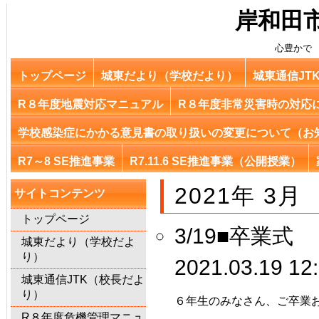
岸和田
心豊かで
トップページ
城東だより（学校だより）
城東通信JT
R８年度地震対応マニュアル
R８年度非常災害時の対応
学校感染症にかかる意見書の取り扱いの変更について（お
R7～8 SE推進事業
R7.11.6 SE推進事業（公開授業）
2021年 3月
サイトコンテンツ
トップページ
3/19■卒業式
城東だより（学校だよ
り）
2021.03.19 12
城東通信JTK（校長だよ
り）
６年生のみなさん、ご卒業
R８年度危機管理マニュ